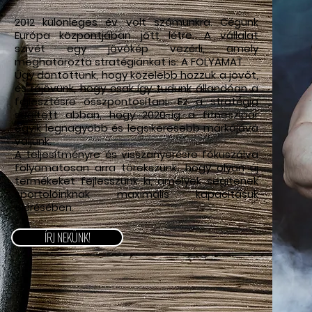
2012 különleges év volt számunkra. Cégünk
Európa központjában jött létre. A vállalat
szívét egy jövőkép vezérli, amely
meghatározta stratégiánkat is: A FOLYAMAT.
Úgy döntöttünk, hogy közelebb hozzuk a jövőt,
és rájövünk, hogy csak így tudunk állandóan a
fejlesztésre összpontosítani. Ez a stratégia
segített abban, hogy 2020-ig a fitneszipar
egyik legnagyobb és legsikeresebb márkájává
váljunk.
A teljesítményre és visszanyerésre fókuszálva
folyamatosan arra törekszünk, hogy olyan új
termékeket fejlesszünk ki, amelyek segítenek
sportolóinknak maximális kapacitásuk
elérésében.
ÍRJ NEKÜNK!